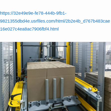
https://32e49e9e-fe78-444b-9fb1-
9821355dbd4e.usrfiles.com/html/2b2e4b_d767b483cae
16e027c4ea8ac7906fbf4.html